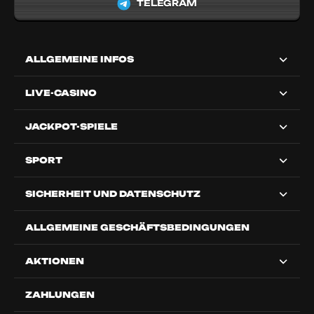
TELEGRAM
ALLGEMEINE INFOS
LIVE-CASINO
JACKPOT-SPIELE
SPORT
SICHERHEIT UND DATENSCHUTZ
ALLGEMEINE GESCHÄFTSBEDINGUNGEN
AKTIONEN
ZAHLUNGEN