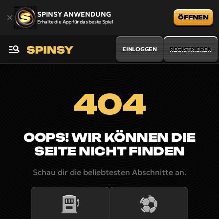
SPINSY ANWENDUNG
ÖFFNEN
Erhalte die App für das beste Spiel
EINLOGGEN
REGISTRIEREN
404
OOPS! WIR KÖNNEN DIE
SEITE NICHT FINDEN
Schau dir die beliebtesten Abschnitte an.