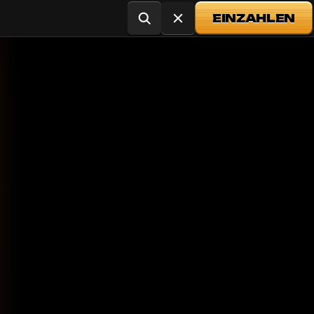
EINZAHLEN