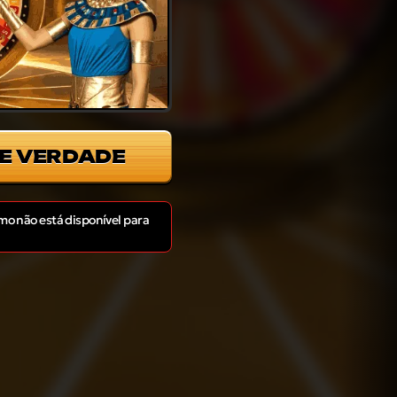
E VERDADE
mo não está disponível para