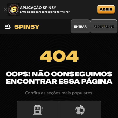
APLICAÇÃO SPINSY
ABRIR
Entre no app para conseguir jogar melhor
ENTRAR
REGISTRE-SE
404
OOPS! NÃO CONSEGUIMOS
ENCONTRAR ESSA PÁGINA
Confira as seções mais populares.