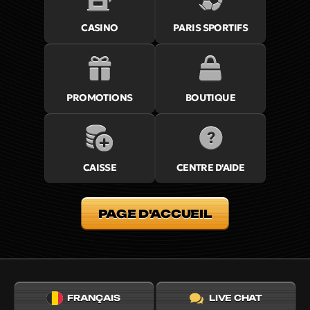
CASINO
PARIS SPORTIFS
PROMOTIONS
BOUTIQUE
CAISSE
CENTRE D'AIDE
PAGE D'ACCUEIL
FRANÇAIS
LIVE CHAT