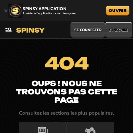
SPINSY APPLICATION
OUVRIR
Accéder à l'application pour mieux jouer
SE CONNECTER
S'INSCRIRE
404
OUPS ! NOUS NE
TROUVONS PAS CETTE
PAGE
Consultez les sections les plus populaires.