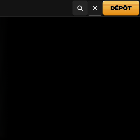
DÉPÔT