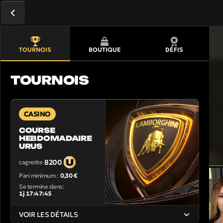
TOURNOIS
BOUTIQUE
DÉFIS
TOURNOIS
CASINO
COURSE
HEBDOMADAIRE
URUS
8200
cagnotte
Pari minimum :
0,30 €
Se termine dans:
1j 17:47:45
VOIR LES DÉTAILS