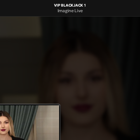
VIP BLACKJACK 1
Imagine Live