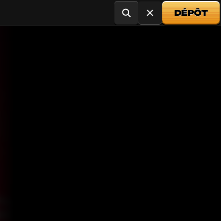
DÉPÔT