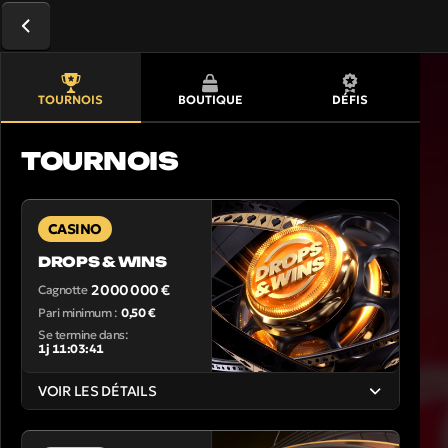
TOURNOIS
BOUTIQUE
DÉFIS
TOURNOIS
CASINO
DROPS & WINS
2 000 000 €
Cagnotte
Pari minimum :
0,50 €
Se termine dans:
1j 11:03:41
VOIR LES DÉTAILS