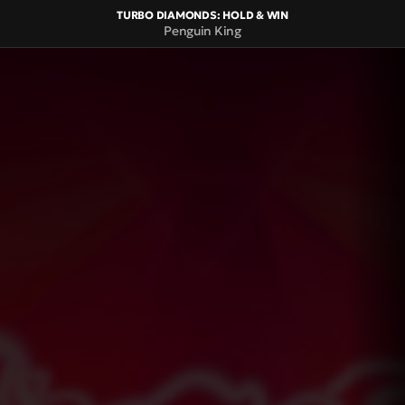
TURBO DIAMONDS: HOLD & WIN
Penguin King