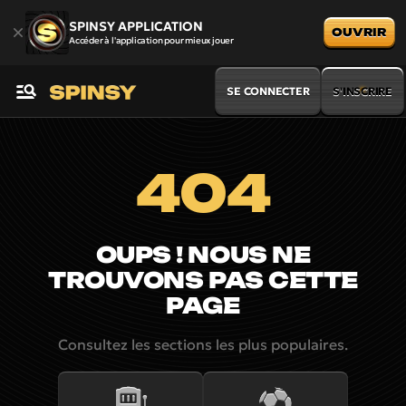
SPINSY APPLICATION
OUVRIR
Accéder à l'application pour mieux jouer
SE CONNECTER
S'INSCRIRE
404
OUPS ! NOUS NE
TROUVONS PAS CETTE
PAGE
Consultez les sections les plus populaires.