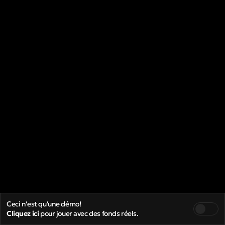
Ceci n'est qu'une démo!
Cliquez ici
pour jouer avec des fonds réels.