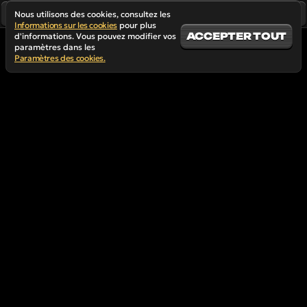
Nous utilisons des cookies, consultez les
Informations sur les cookies
pour plus
ACCEPTER TOUT
d'informations. Vous pouvez modifier vos
paramètres dans les
Paramètres des cookies.