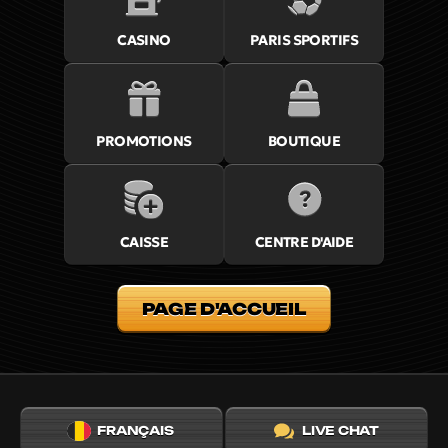
CASINO
PARIS SPORTIFS
PROMOTIONS
BOUTIQUE
CAISSE
CENTRE D'AIDE
PAGE D'ACCUEIL
FRANÇAIS
LIVE CHAT