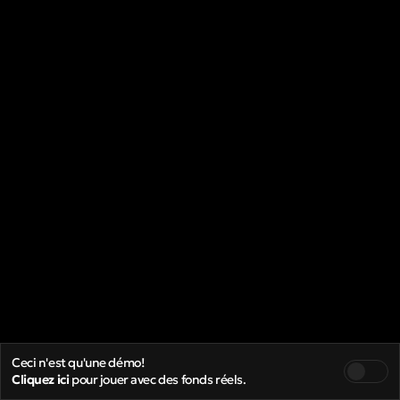
Ceci n'est qu'une démo!
Cliquez ici
pour jouer avec des fonds réels.