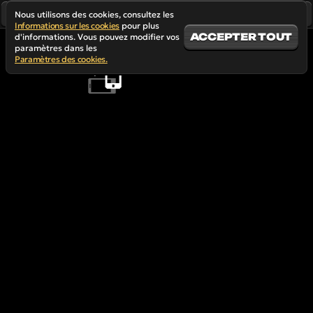
Nous utilisons des cookies, consultez les
Informations sur les cookies
pour plus
ACCEPTER TOUT
d'informations. Vous pouvez modifier vos
paramètres dans les
Paramètres des cookies.