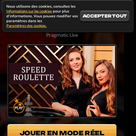
Nous utilisons des cookies, consultez les
Informations sur les cookies
pour plus
ACCEPTER TOUT
d'informations. Vous pouvez modifier vos
paramètres dans les
Paramètres des cookies.
SPEED ROULETTE
Pragmatic Live
JOUER EN MODE RÉEL