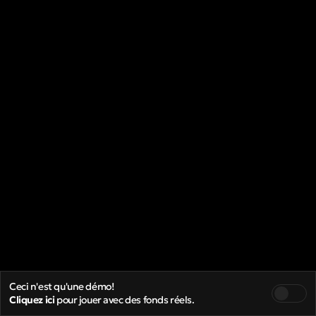
Ceci n'est qu'une démo!
Cliquez ici
pour jouer avec des fonds réels.