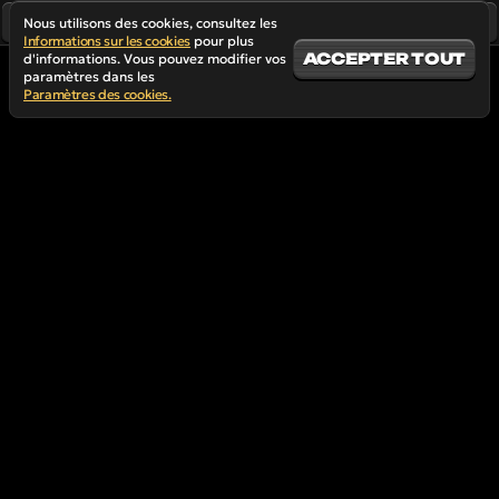
Nous utilisons des cookies, consultez les
Informations sur les cookies
pour plus
ACCEPTER TOUT
d'informations. Vous pouvez modifier vos
paramètres dans les
Paramètres des cookies.