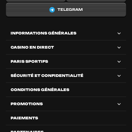
TELEGRAM
INFORMATIONS GÉNÉRALES
CASINO EN DIRECT
PARIS SPORTIFS
SÉCURITÉ ET CONFIDENTIALITÉ
CONDITIONS GÉNÉRALES
PROMOTIONS
PAIEMENTS