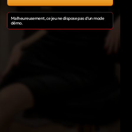
Malheureusement, ce jeu ne dispose pas d'un mode
démo.