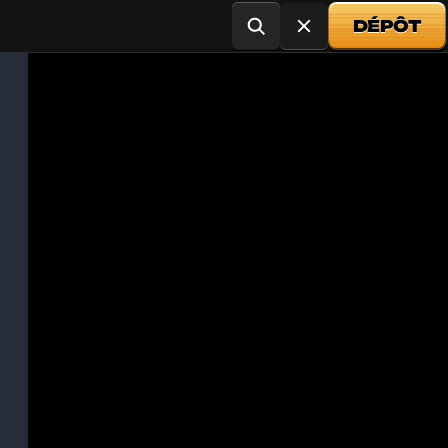
DÉPÔT