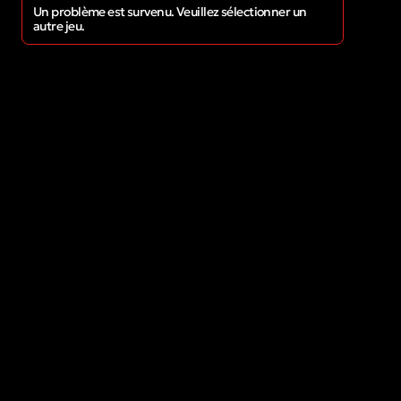
Un problème est survenu. Veuillez sélectionner un
autre jeu.