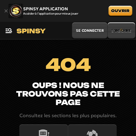
SPINSY APPLICATION
OUVRIR
Accéder à l'application pour mieux jouer
SE CONNECTER
S'INSCRIRE
404
OUPS ! NOUS NE
TROUVONS PAS CETTE
PAGE
Consultez les sections les plus populaires.