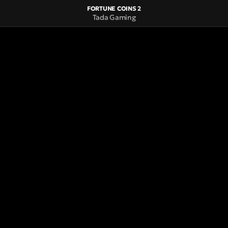
FORTUNE COINS 2
Tada Gaming