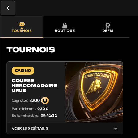
TOURNOIS
BOUTIQUE
DÉFIS
TOURNOIS
CASINO
COURSE
HEBDOMADAIRE
URUS
8200
Cagnotte:
Pari minimum :
0,30 €
Se termine dans:
09:41:32
VOIR LES DÉTAILS