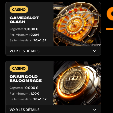
CASINO
GAME2SLOT
CLASH
10 000 €
Cagnotte:
Pari minimum :
0,20 €
Se termine dans:
10:41:32
VOIR LES DÉTAILS
CASINO
ONAIR GOLD
SALOON RACE
10 000 €
Cagnotte:
Pari minimum :
1,00 €
Se termine dans:
10:41:32
VOIR LES DÉTAILS