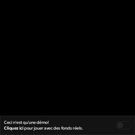
Ceci n'est qu'une démo!
Cliquez ici
pour jouer avec des fonds réels.