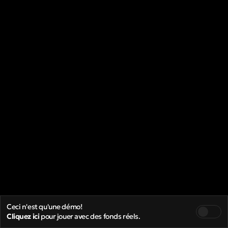
Ceci n'est qu'une démo!
Cliquez ici
pour jouer avec des fonds réels.