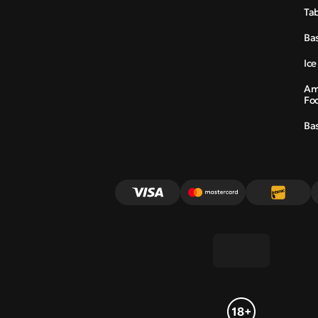
Tab
Ba
Ice
Am
Foo
Ba