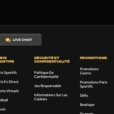
LIVE CHAT
RIS
SÉCURITÉ ET
PROMOTIONS
ORTIFS
CONFIDENTIALITÉ
Promotions
is Sportifs
Politique De
Casino
Confidentialité
is En Direct
Promotions Paris
Jeu Responsable
Sportifs
rts Virtuels
Informations Sur Les
Défis
Cookies
tball
Boutique
nnis
Tournois