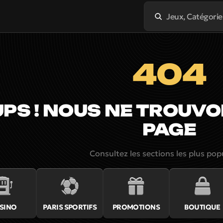
Jeux, Catégorie
404
PS ! NOUS NE TROUVO
PAGE
Consultez les sections les plus popu
SINO
PARIS SPORTIFS
PROMOTIONS
BOUTIQUE