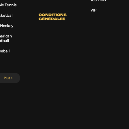
le Tennis
VIP
sketball
CONDITIONS
GÉNÉRALES
 Hockey
erican
tball
seball
Plus