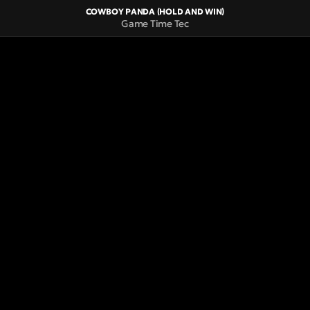
COWBOY PANDA (HOLD AND WIN)
Game Time Tec