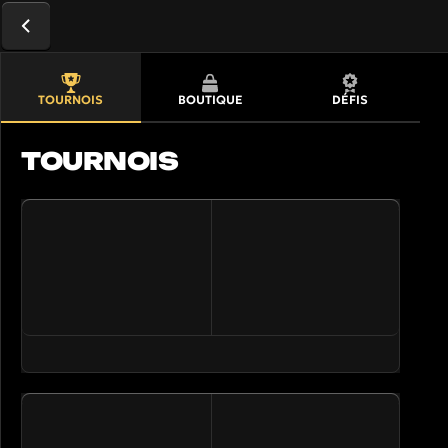
TOURNOIS
BOUTIQUE
DÉFIS
TOURNOIS