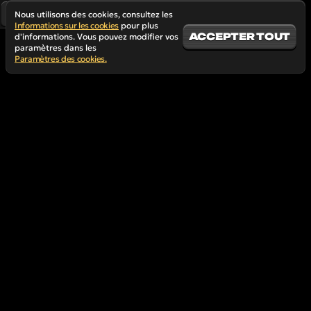
Nous utilisons des cookies, consultez les
Informations sur les cookies
pour plus
ACCEPTER TOUT
d'informations. Vous pouvez modifier vos
paramètres dans les
Paramètres des cookies.