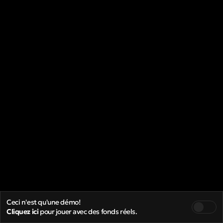
Ceci n'est qu'une démo!
Cliquez ici
pour jouer avec des fonds réels.