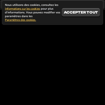
Nous utilisons des cookies, consultez les
Informations sur les cookies
pour plus
ACCEPTER TOUT
d'informations. Vous pouvez modifier vos
paramètres dans les
Paramètres des cookies.