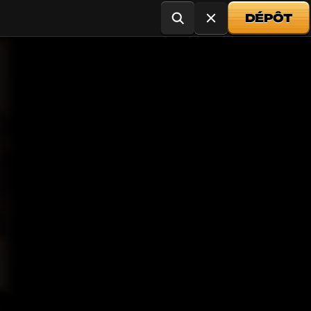
DÉPÔT