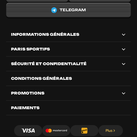
TELEGRAM
INFORMATIONS GÉNÉRALES
PARIS SPORTIFS
SÉCURITÉ ET CONFIDENTIALITÉ
CONDITIONS GÉNÉRALES
PROMOTIONS
PAIEMENTS
Plus