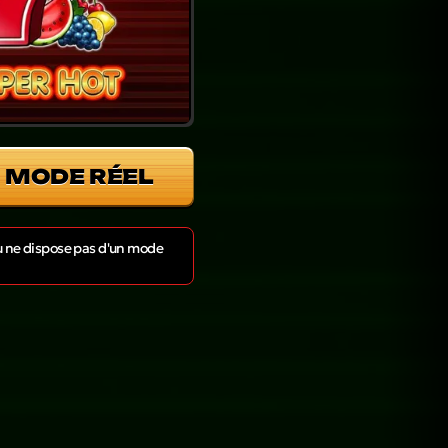
 MODE RÉEL
 ne dispose pas d'un mode