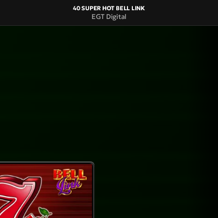
40 SUPER HOT BELL LINK
EGT Digital