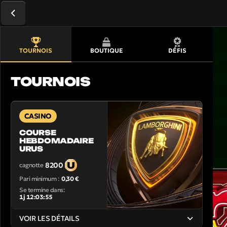
TOURNOIS
BOUTIQUE
DÉFIS
TOURNOIS
CASINO
COURSE
HEBDOMADAIRE
URUS
8200
cagnotte
Pari minimum :
0,30 €
Se termine dans:
1j 12:03:55
VOIR LES DÉTAILS