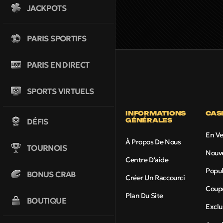
JACKPOTS
PARIS SPORTIFS
PARIS EN DIRECT
SPORTS VIRTUELS
INFORMATIONS
CAS
DÉFIS
GÉNÉRALES
En V
À Propos De Nous
TOURNOIS
Nouv
Centre D'aide
Popul
BONUS CRAB
Créer Un Raccourci
Coup
Plan Du Site
BOUTIQUE
Exclu