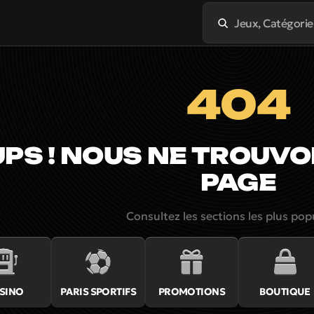
Jeux, Catégorie
404
PS ! NOUS NE TROUVO
PAGE
Consultez les sections les plus popu
SINO
PARIS SPORTIFS
PROMOTIONS
BOUTIQUE