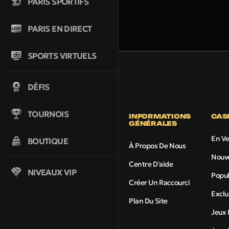
PARIS SPORTIFS
PARIS EN DIRECT
SPORTS VIRTUELS
DÉFIS
TOURNOIS
INFORMATIONS
CAS
GÉNÉRALES
En V
BOUTIQUE
À Propos De Nous
Nouv
Centre D'aide
NIVEAUX VIP
Popul
Créer Un Raccourci
Exclu
Plan Du Site
Jeux 