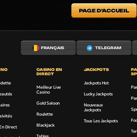
PAGE D'ACCUEIL
FRANÇAIS
TELEGRAM
INO
CASINO EN
JACKPOTS
PA
DIRECT
SP
edette
Jackpots Hot
Meilleur Live
Par
Casino
eautés
Lucky Jackpots
Par
Gold Saloon
aires
Nouveaux
Spo
Jackpots
Roulette
sivités
Foo
Tous Les Jackpots
Blackjack
En Direct
Te
Tables