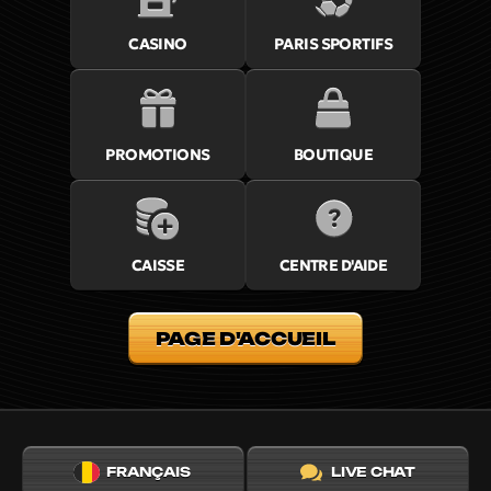
CASINO
PARIS SPORTIFS
PROMOTIONS
BOUTIQUE
CAISSE
CENTRE D'AIDE
PAGE D'ACCUEIL
FRANÇAIS
LIVE CHAT