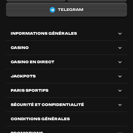
TELEGRAM
INFORMATIONS GÉNÉRALES
CASINO
CASINO EN DIRECT
JACKPOTS
PARIS SPORTIFS
SÉCURITÉ ET CONFIDENTIALITÉ
CONDITIONS GÉNÉRALES