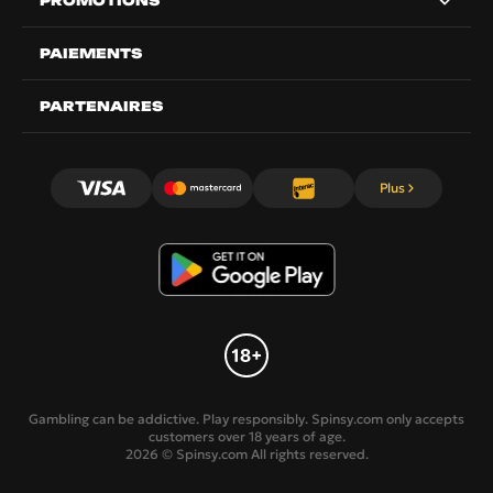
PROMOTIONS
PAIEMENTS
PARTENAIRES
Plus
Gambling can be addictive. Play responsibly. Spinsy.com only accepts
customers over 18 years of age.
2026 © Spinsy.com All rights reserved.