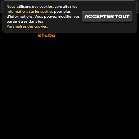
Nous utilisons des cookies, consultez les
Informations sur les cookies
pour plus
ACCEPTER TOUT
d'informations. Vous pouvez modifier vos
paramètres dans les
Paramètres des cookies.