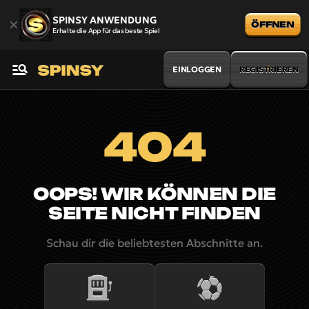
SPINSY ANWENDUNG
ÖFFNEN
Erhalte die App für das beste Spiel
EINLOGGEN
REGISTRIEREN
404
OOPS! WIR KÖNNEN DIE
SEITE NICHT FINDEN
Schau dir die beliebtesten Abschnitte an.